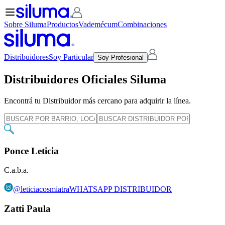
Sobre Siluma
Productos
Vademécum
Combinaciones
Distribuidores
Soy Particular
Soy Profesional
Distribuidores Oficiales Siluma
Encontrá tu Distribuidor más cercano para adquirir la línea.
Ponce Leticia
C.a.b.a.
@
leticiacosmiatra
WHATSAPP DISTRIBUIDOR
Zatti Paula