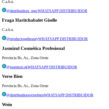
C.a.b.a.
@
distribuidora_mgc
WHATSAPP DISTRIBUIDOR
Fraga Haritchabalet Giselle
C.a.b.a.
@
productosgibeauty
WHATSAPP DISTRIBUIDOR
Jasmizul Cosmética Profesional
Provincia Bs. As., Zona Oeste
@
jasmizul.ok
WHATSAPP DISTRIBUIDOR
Verse Bien
Provincia Bs. As., Zona Oeste
@
distribuidoraversebien
WHATSAPP DISTRIBUIDOR
Wein